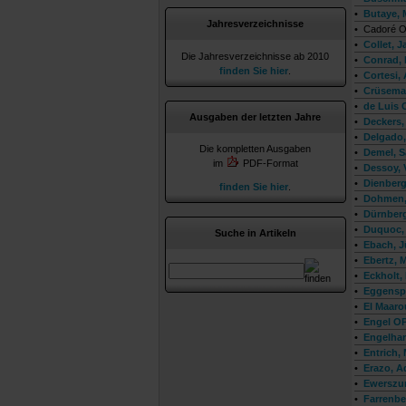
•
Butaye, 
Jahresverzeichnisse
•
Cadoré O
•
Collet, J
Die Jahresverzeichnisse ab 2010
•
Conrad, 
finden Sie hier
.
•
Cortesi,
•
Crüsema
•
de Luis 
Ausgaben der letzten Jahre
•
Deckers,
•
Delgado,
Die kompletten Ausgaben
•
Demel, S
im
PDF-Format
•
Dessoy, 
•
Dienber
finden Sie hier
.
•
Dohmen,
•
Dürnberg
•
Duquoc, 
Suche in Artikeln
•
Ebach, J
•
Ebertz, M
•
Eckholt, 
•
Eggensp
•
El Maaro
•
Engel OP
•
Engelhar
•
Entrich,
•
Erazo, A
•
Ewerszu
•
Farrenbe