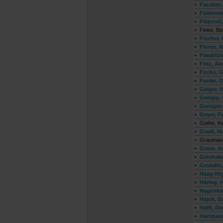
•
Fazakas,
•
Feldmeie
•
Filipovi
•
Finke, Be
•
Fischer, 
•
Flores, 
•
Friedrich
•
Fritz, Al
•
Fuchs, G
•
Funke, D
•
Geiger, H
•
Gempp, 
•
Gentgen,
•
Geyer, Fe
•
Gothe, Ke
•
Gradl, H
•
Graumann
•
Grave, In
•
Greshake
•
Grondin,
•
Haag-Hig
•
Häring, 
•
Hagenko
•
Hajok, D
•
Halft, De
•
Hartmann