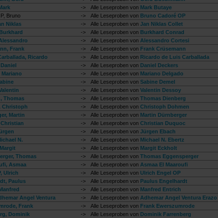
Mark
->
Alle Leseproben von
Mark Butaye
P, Bruno
->
Alle Leseproben von
Bruno Cadoré OP
an Niklas
->
Alle Leseproben von
Jan Niklas Collet
Burkhard
->
Alle Leseproben von
Burkhard Conrad
 Alessandro
->
Alle Leseproben von
Alessandro Cortesi
nn, Frank
->
Alle Leseproben von
Frank Crüsemann
Carballada, Ricardo
->
Alle Leseproben von
Ricardo de Luis Carballada
 Daniel
->
Alle Leseproben von
Daniel Deckers
 Mariano
->
Alle Leseproben von
Mariano Delgado
abine
->
Alle Leseproben von
Sabine Demel
Valentin
->
Alle Leseproben von
Valentin Dessoy
g, Thomas
->
Alle Leseproben von
Thomas Dienberg
 Christoph
->
Alle Leseproben von
Christoph Dohmen
er, Martin
->
Alle Leseproben von
Martin Dürnberger
Christian
->
Alle Leseproben von
Christian Duquoc
ürgen
->
Alle Leseproben von
Jürgen Ebach
ichael N.
->
Alle Leseproben von
Michael N. Ebertz
Margit
->
Alle Leseproben von
Margit Eckholt
erger, Thomas
->
Alle Leseproben von
Thomas Eggensperger
ufi, Asmaa
->
Alle Leseproben von
Asmaa El Maaroufi
, Ulrich
->
Alle Leseproben von
Ulrich Engel OP
dt, Paulus
->
Alle Leseproben von
Paulus Engelhardt
 Manfred
->
Alle Leseproben von
Manfred Entrich
dhemar Angel Ventura
->
Alle Leseproben von
Adhemar Angel Ventura Erazo
mrode, Frank
->
Alle Leseproben von
Frank Ewerszumrode
rg, Dominik
->
Alle Leseproben von
Dominik Farrenberg