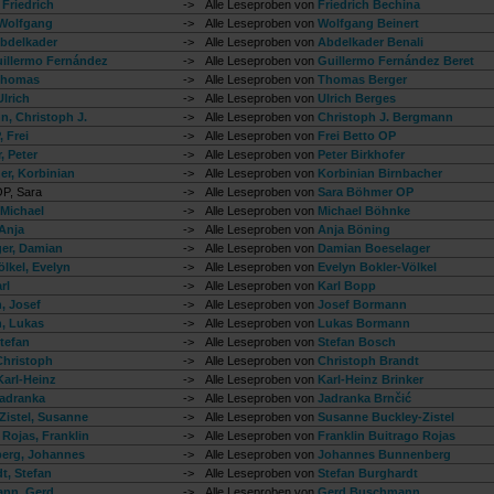
 Friedrich
->
Alle Leseproben von
Friedrich Bechina
 Wolfgang
->
Alle Leseproben von
Wolfgang Beinert
Abdelkader
->
Alle Leseproben von
Abdelkader Benali
uillermo Fernández
->
Alle Leseproben von
Guillermo Fernández Beret
Thomas
->
Alle Leseproben von
Thomas Berger
Ulrich
->
Alle Leseproben von
Ulrich Berges
, Christoph J.
->
Alle Leseproben von
Christoph J. Bergmann
 Frei
->
Alle Leseproben von
Frei Betto OP
, Peter
->
Alle Leseproben von
Peter Birkhofer
er, Korbinian
->
Alle Leseproben von
Korbinian Birnbacher
P, Sara
->
Alle Leseproben von
Sara Böhmer OP
Michael
->
Alle Leseproben von
Michael Böhnke
Anja
->
Alle Leseproben von
Anja Böning
er, Damian
->
Alle Leseproben von
Damian Boeselager
ölkel, Evelyn
->
Alle Leseproben von
Evelyn Bokler-Völkel
rl
->
Alle Leseproben von
Karl Bopp
, Josef
->
Alle Leseproben von
Josef Bormann
, Lukas
->
Alle Leseproben von
Lukas Bormann
tefan
->
Alle Leseproben von
Stefan Bosch
Christoph
->
Alle Leseproben von
Christoph Brandt
Karl-Heinz
->
Alle Leseproben von
Karl-Heinz Brinker
Jadranka
->
Alle Leseproben von
Jadranka Brnčić
Zistel, Susanne
->
Alle Leseproben von
Susanne Buckley-Zistel
 Rojas, Franklin
->
Alle Leseproben von
Franklin Buitrago Rojas
erg, Johannes
->
Alle Leseproben von
Johannes Bunnenberg
t, Stefan
->
Alle Leseproben von
Stefan Burghardt
nn, Gerd
->
Alle Leseproben von
Gerd Buschmann