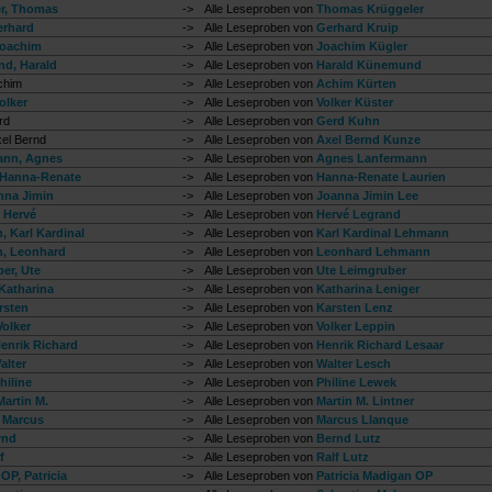
r, Thomas
->
Alle Leseproben von
Thomas Krüggeler
erhard
->
Alle Leseproben von
Gerhard Kruip
Joachim
->
Alle Leseproben von
Joachim Kügler
d, Harald
->
Alle Leseproben von
Harald Künemund
chim
->
Alle Leseproben von
Achim Kürten
olker
->
Alle Leseproben von
Volker Küster
rd
->
Alle Leseproben von
Gerd Kuhn
el Bernd
->
Alle Leseproben von
Axel Bernd Kunze
ann, Agnes
->
Alle Leseproben von
Agnes Lanfermann
 Hanna-Renate
->
Alle Leseproben von
Hanna-Renate Laurien
nna Jimin
->
Alle Leseproben von
Joanna Jimin Lee
 Hervé
->
Alle Leseproben von
Hervé Legrand
 Karl Kardinal
->
Alle Leseproben von
Karl Kardinal Lehmann
, Leonhard
->
Alle Leseproben von
Leonhard Lehmann
er, Ute
->
Alle Leseproben von
Ute Leimgruber
 Katharina
->
Alle Leseproben von
Katharina Leniger
rsten
->
Alle Leseproben von
Karsten Lenz
Volker
->
Alle Leseproben von
Volker Leppin
Henrik Richard
->
Alle Leseproben von
Henrik Richard Lesaar
alter
->
Alle Leseproben von
Walter Lesch
hiline
->
Alle Leseproben von
Philine Lewek
Martin M.
->
Alle Leseproben von
Martin M. Lintner
 Marcus
->
Alle Leseproben von
Marcus Llanque
rnd
->
Alle Leseproben von
Bernd Lutz
f
->
Alle Leseproben von
Ralf Lutz
OP, Patricia
->
Alle Leseproben von
Patricia Madigan OP