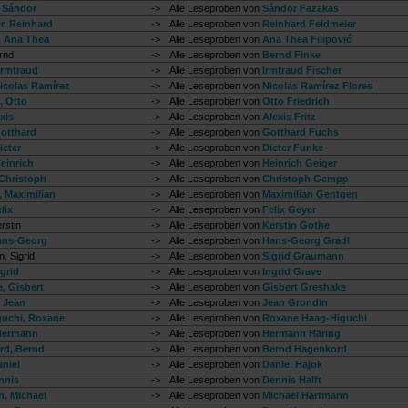
 Sándor
->
Alle Leseproben von
Sándor Fazakas
r, Reinhard
->
Alle Leseproben von
Reinhard Feldmeier
ć, Ana Thea
->
Alle Leseproben von
Ana Thea Filipović
rnd
->
Alle Leseproben von
Bernd Finke
Irmtraud
->
Alle Leseproben von
Irmtraud Fischer
Nicolas Ramírez
->
Alle Leseproben von
Nicolas Ramírez Flores
, Otto
->
Alle Leseproben von
Otto Friedrich
exis
->
Alle Leseproben von
Alexis Fritz
otthard
->
Alle Leseproben von
Gotthard Fuchs
ieter
->
Alle Leseproben von
Dieter Funke
einrich
->
Alle Leseproben von
Heinrich Geiger
Christoph
->
Alle Leseproben von
Christoph Gempp
 Maximilian
->
Alle Leseproben von
Maximilian Gentgen
lix
->
Alle Leseproben von
Felix Geyer
rstin
->
Alle Leseproben von
Kerstin Gothe
ans-Georg
->
Alle Leseproben von
Hans-Georg Gradl
, Sigrid
->
Alle Leseproben von
Sigrid Graumann
grid
->
Alle Leseproben von
Ingrid Grave
, Gisbert
->
Alle Leseproben von
Gisbert Greshake
 Jean
->
Alle Leseproben von
Jean Grondin
uchi, Roxane
->
Alle Leseproben von
Roxane Haag-Higuchi
Hermann
->
Alle Leseproben von
Hermann Häring
rd, Bernd
->
Alle Leseproben von
Bernd Hagenkord
aniel
->
Alle Leseproben von
Daniel Hajok
nnis
->
Alle Leseproben von
Dennis Halft
, Michael
->
Alle Leseproben von
Michael Hartmann