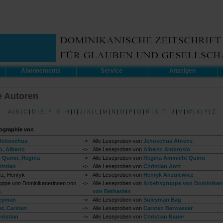
Abonnements
Service
Anzeigen
 Autoren
A
|
B
|
C
|
D
|
E
|
F
|
G
|
H
|
I
|
J
|
K
|
L
|
M
|
N
|
O
|
P
|
Q
|
R
|
S
|
T
|
U
|
V
|
W
|
X
|
Y
|
Z
ographie von
 Jehoschua
->
Alle Leseproben von
Jehoschua Ahrens
, Alberto
->
Alle Leseproben von
Alberto Ambrosio
 Quinn, Regina
->
Alle Leseproben von
Regina Ammicht Quinn
istian
->
Alle Leseproben von
Christian Antz
cz, Henryk
->
Alle Leseproben von
Henryk Anzulewicz
uppe von Dominikanerinnen von
->
Alle Leseproben von
Arbeitsgruppe von Dominikan
,
von Bethanien
leyman
->
Alle Leseproben von
Süleyman Bag
r, Carsten
->
Alle Leseproben von
Carsten Barwasser
ristian
->
Alle Leseproben von
Christian Bauer