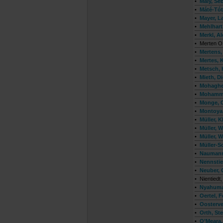
•
Maly, Se
•
Máté-Tót
•
Mayer, L
•
Mehlhart
•
Merkl, A
•
Merten O
•
Mertens,
•
Mertes, 
•
Metsch, 
•
Mieth, D
•
Mohaghe
•
Mohamme
•
Monge, C
•
Montoya,
•
Müller, K
•
Müller, 
•
Müller, 
•
Müller-S
•
Naumann
•
Nennstie
•
Neuber, 
•
Nientiedt,
•
Nyahuma
•
Oertel, 
•
Oosterve
•
Orth, St
•
O’Meara