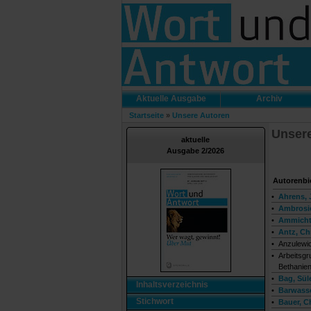
Aktuelle Ausgabe
Archiv
Startseite
»
Unsere Autoren
Unsere
aktuelle
Ausgabe 2/2026
Autorenbi
•
Ahrens,
•
Ambrosio
•
Ammicht
•
Antz, Chr
•
Anzulewi
•
Arbeitsgr
Bethanien
•
Bag, Sü
Inhaltsverzeichnis
•
Barwasse
Stichwort
•
Bauer, Ch