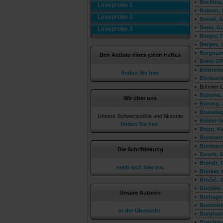
•
Bechina,
Leseprobe 1
•
Beinert,
Leseprobe 2
•
Benali, 
•
Beret, G
Leseprobe 3
•
Berger, 
•
Berges, 
•
Bergmann
Den Aufbau eines jeden Heftes
•
Betto OP,
•
Birkhofer
finden Sie hier.
•
Birnbach
•
Böhmer O
•
Böhnke, 
Wir über uns
•
Böning, 
•
Boeselag
Unsere Schwerpunkte und Akzente
•
Bokler-V
finden Sie hier
.
•
Bopp, Ka
•
Bormann
•
Bormann
Die Schriftleitung
•
Bosch, S
•
Brandt, 
stellt sich hier vor.
•
Brinker, 
•
Brnčić, 
•
Buckley-
Unsere Autoren
•
Buitrago
•
Bunnenb
in der Übersicht.
•
Burghard
•
Buschma