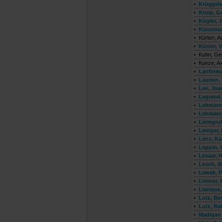
•
Krüggele
•
Kruip, G
•
Kügler, 
•
Künemun
•
Kürten, A
•
Küster, V
•
Kuhn, Ge
•
Kunze, Ax
•
Lanferm
•
Laurien,
•
Lee, Joa
•
Legrand,
•
Lehmann,
•
Lehmann
•
Leimgrub
•
Leniger,
•
Lenz, Ka
•
Leppin, 
•
Lesaar, 
•
Lesch, W
•
Lewek, P
•
Lintner, 
•
Llanque,
•
Lutz, Be
•
Lutz, Ral
•
Madigan 