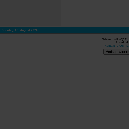
Sonntag, 09. August 2026
Telefon: +49 (0)711
Senefelde
Kontakt
|
AGB
|
D
Vertrag widerr