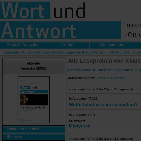
Aktuelle Ausgabe
Archiv
Abonnements
Startseite
»
Unsere Autoren
»
Alle Beiträge von Klaus Mertes in »Wort und Antwort
Alle Leseproben von Klaus
aktuelle
Ausgabe 2/2026
Übersicht aller Autoren mit Leseproben in 
Autorenbiographie von
Klaus Mertes
.
angezeigte Treffer
1
bis
2
(von
2
insgesamt)
In Ausgabe 4/2022
Wofür lohnt es sich zu sterben?
In Ausgabe 3/2011
Stichwort
Martyrium
Inhaltsverzeichnis
Stichwort
angezeigte Treffer
1
bis
2
(von
2
insgesamt)