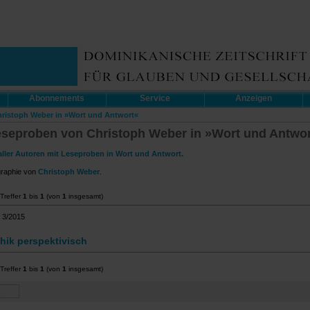
Abonnements
Service
Anzeigen
hristoph Weber in »Wort und Antwort«
eseproben von Christoph Weber in »Wort und Antwo
aller Autoren mit Leseproben in Wort und Antwort.
graphie von
Christoph Weber
.
Treffer
1
bis
1
(von
1
insgesamt)
 3/2015
thik perspektivisch
Treffer
1
bis
1
(von
1
insgesamt)