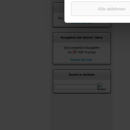
Jahresverzeichnisse
Alle ablehnen
Die Jahresverzeichnisse ab 2010
finden Sie hier
.
Ausgaben der letzten Jahre
Die kompletten Ausgaben
im
PDF-Format
finden Sie hier
.
Suche in Artikeln