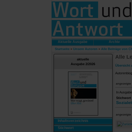
Aktuelle Ausgabe
Archiv
Startseite
»
Unsere Autoren
»
Alle Beiträge von C
Alle L
aktuelle
Ausgabe 2/2026
Übersicht 
Autorenbio
angezeigte 
In Ausgabe
Stichwort
Soziale
angezeigte 
Inhaltsverzeichnis
Stichwort