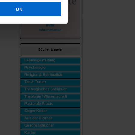
OK
mehr
Informationen
Bücher & mehr
Lebensgestaltung
Psychologie
Religion & Spiritualität
Tod & Trauer
Theologisches Sachbuch
Theologie / Wissenschaft
Pastorale Praxis
Sieger Köder
Aus der Diözese
Geschenkbücher
Karten