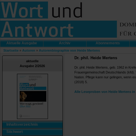
Aktuelle Ausgabe
Archiv
Abonnements
Startseite
»
Autoren
»
Autorenbiographie von Heide Mertens
Dr. phil. Heide Mertens
aktuelle
Ausgabe 2/2026
Dr. phil. Heide Mertens, geb. 1962 in Krefe
Frauengemeinschaft Deutschlands (kfd). Ver
Nation. Pflege kann nur gelingen, wenn es
(2018) 5.
Alle Leseproben von Heide Mertens in
Inhaltsverzeichnis
Stichwort