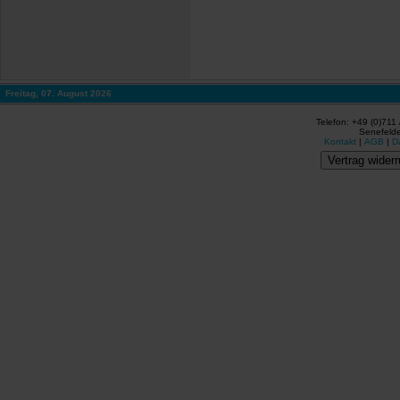
Freitag, 07. August 2026
Telefon: +49 (0)711
Senefelde
Kontakt
|
AGB
|
D
Vertrag widerr