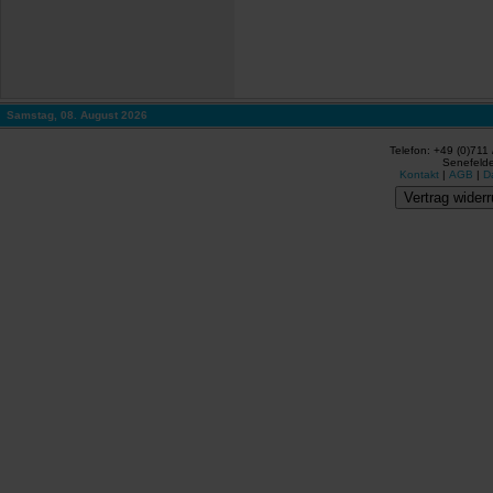
Samstag, 08. August 2026
Telefon: +49 (0)711
Senefelde
Kontakt
|
AGB
|
D
Vertrag widerr