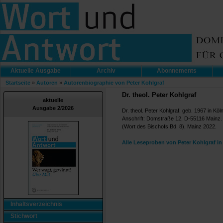
Aktuelle Ausgabe
Archiv
Abonnements
Startseite
»
Autoren
»
Autorenbiographie von Peter Kohlgraf
Dr. theol. Peter Kohlgraf
aktuelle
Ausgabe 2/2026
Dr. theol. Peter Kohlgraf, geb. 1967 in Kö
Anschrift: Domstraße 12, D-55116 Mainz. 
(Wort des Bischofs Bd. 8), Mainz 2022.
Alle Leseproben von Peter Kohlgraf i
Inhaltsverzeichnis
Stichwort