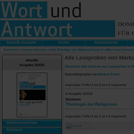
Aktuelle Ausgabe
Archiv
Abonnements
Startseite
»
Unsere Autoren
»
Alle Beiträge von Markus Kneer in »Wort und Antwor
Alle Leseproben von Marku
aktuelle
Ausgabe 2/2026
Übersicht aller Autoren mit Leseproben in 
Autorenbiographie von
Markus Kneer
.
angezeigte Treffer
1
bis
1
(von
1
insgesamt)
In Ausgabe 2/2018
Stichwort
Theologie der Religionen
angezeigte Treffer
1
bis
1
(von
1
insgesamt)
Inhaltsverzeichnis
Stichwort