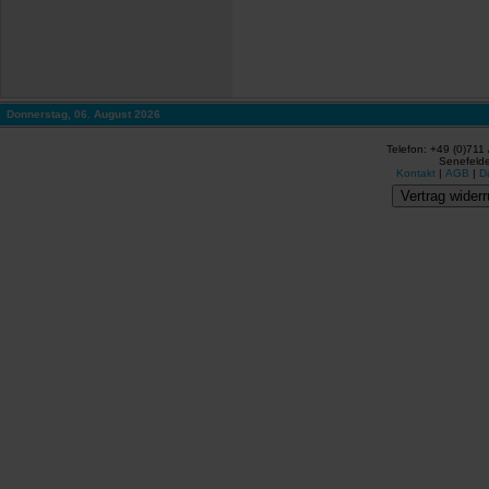
Donnerstag, 06. August 2026
Telefon: +49 (0)711
Senefelde
Kontakt
|
AGB
|
D
Vertrag widerr