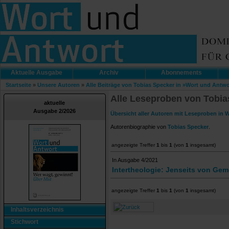
Aktuelle Ausgabe
Archiv
Abonnements
Startseite
»
Unsere Autoren
»
Alle Beiträge von Tobias Specker in »Wort und Antwo
Alle Leseproben von Tobia
aktuelle
Ausgabe 2/2026
Übersicht aller Autoren mit Leseproben in 
Autorenbiographie von
Tobias Specker
.
angezeigte Treffer
1
bis
1
(von
1
insgesamt)
In Ausgabe 4/2021
Intertheologie: Jenseits von Ge
angezeigte Treffer
1
bis
1
(von
1
insgesamt)
Inhaltsverzeichnis
Stichwort