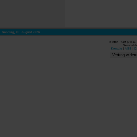
Sonntag, 09. August 2026
Telefon: +49 (0)711
Senefelde
Kontakt
|
AGB
|
D
Vertrag widerr