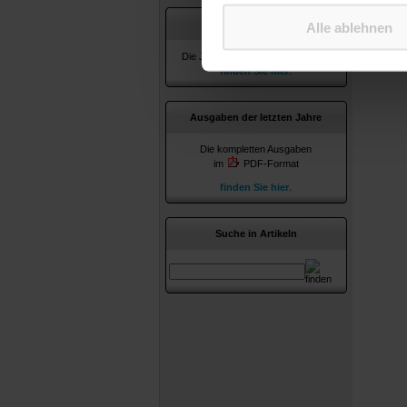
Jahresverzeichnisse
Alle ablehnen
Die Jahresverzeichnisse ab 2010
finden Sie hier
.
Ausgaben der letzten Jahre
Die kompletten Ausgaben
im
PDF-Format
finden Sie hier
.
Suche in Artikeln