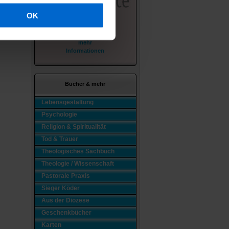
OK
mehr
Informationen
Bücher & mehr
Lebensgestaltung
Psychologie
Religion & Spiritualität
Tod & Trauer
Theologisches Sachbuch
Theologie / Wissenschaft
Pastorale Praxis
Sieger Köder
Aus der Diözese
Geschenkbücher
Karten