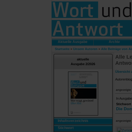
Aktuelle Ausgabe
Archiv
Startseite
»
Unsere Autoren
»
Alle Beiträge von 
Alle L
aktuelle
Antwo
Ausgabe 2/2026
Übersicht 
Autorenbio
angezeigte 
In Ausgabe
Stichwort
Die Dom
Inhaltsverzeichnis
angezeigte 
Stichwort