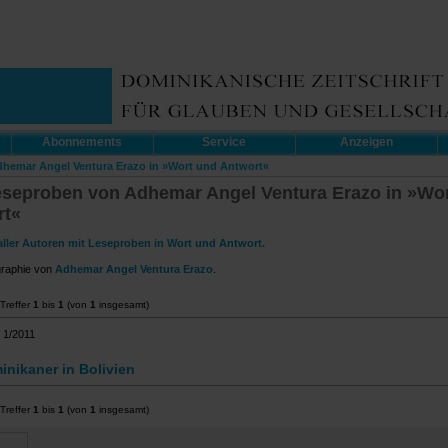
Abonnements
Service
Anzeigen
Adhemar Angel Ventura Erazo in »Wort und Antwort«
eseproben von Adhemar Angel Ventura Erazo in »Wo
rt«
aller Autoren mit Leseproben in Wort und Antwort.
graphie von
Adhemar Angel Ventura Erazo
.
Treffer
1
bis
1
(von
1
insgesamt)
 1/2011
inikaner in Bolivien
Treffer
1
bis
1
(von
1
insgesamt)