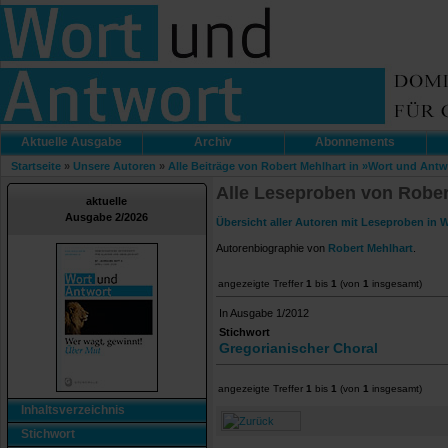
Aktuelle Ausgabe
Archiv
Abonnements
Startseite
»
Unsere Autoren
»
Alle Beiträge von Robert Mehlhart in »Wort und Antw
Alle Leseproben von Rober
aktuelle
Ausgabe 2/2026
Übersicht aller Autoren mit Leseproben in 
Autorenbiographie von
Robert Mehlhart
.
angezeigte Treffer
1
bis
1
(von
1
insgesamt)
In Ausgabe 1/2012
Stichwort
Gregorianischer Choral
angezeigte Treffer
1
bis
1
(von
1
insgesamt)
Inhaltsverzeichnis
Stichwort