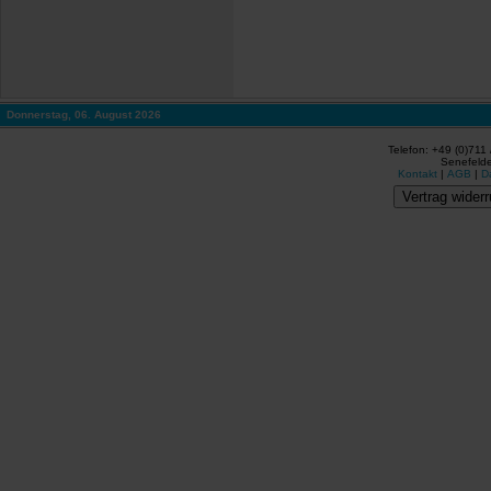
Donnerstag, 06. August 2026
Telefon: +49 (0)711
Senefelde
Kontakt
|
AGB
|
D
Vertrag widerr