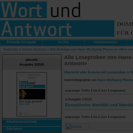
Aktuelle Ausgabe
Archiv
Abonnements
Startseite
»
Unsere Autoren
»
Alle Beiträge von Hans-Wolfgang Platzer in »Wort u
Alle Leseproben von Hans-
aktuelle
Antwort«
Ausgabe 2/2026
Übersicht aller Autoren mit Leseproben in 
Autorenbiographie von
Hans-Wolfgang Platze
angezeigte Treffer
1
bis
1
(von
1
insgesamt)
In Ausgabe 2/2019
Europäische Identität und Identit
angezeigte Treffer
1
bis
1
(von
1
insgesamt)
Inhaltsverzeichnis
Stichwort