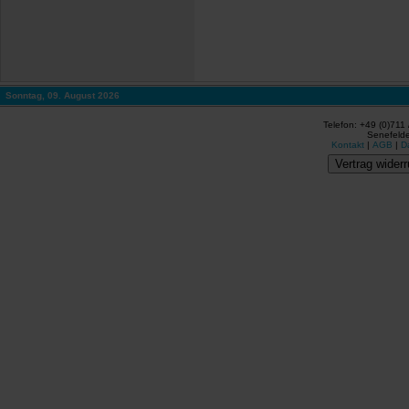
Sonntag, 09. August 2026
Telefon: +49 (0)711
Senefelde
Kontakt
|
AGB
|
D
Vertrag widerr