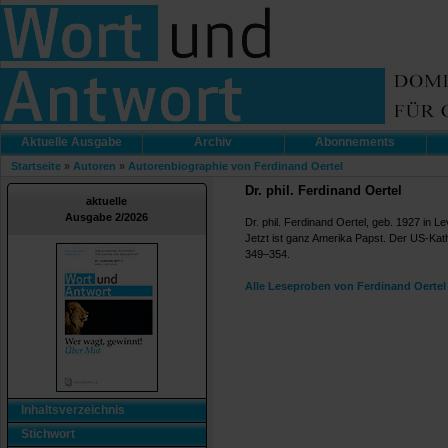
Aktuelle Ausgabe
Archiv
Abonnements
Startseite
»
Autoren
»
Autorenbiographie von Ferdinand Oertel
Dr. phil. Ferdinand Oertel
aktuelle
Ausgabe 2/2026
Dr. phil. Ferdinand Oertel, geb. 1927 in Le
Jetzt ist ganz Amerika Papst. Der US-Kat
349–354.
Alle Leseproben von Ferdinand Oertel
Inhaltsverzeichnis
Stichwort