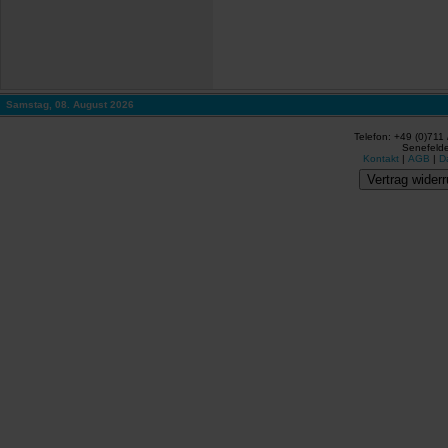
Samstag, 08. August 2026
Telefon: +49 (0)711
Senefelde
Kontakt
|
AGB
|
D
Vertrag widerr