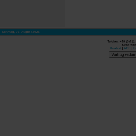
Sonntag, 09. August 2026
Telefon: +49 (0)711
Senefelde
Kontakt
|
AGB
|
D
Vertrag widerr