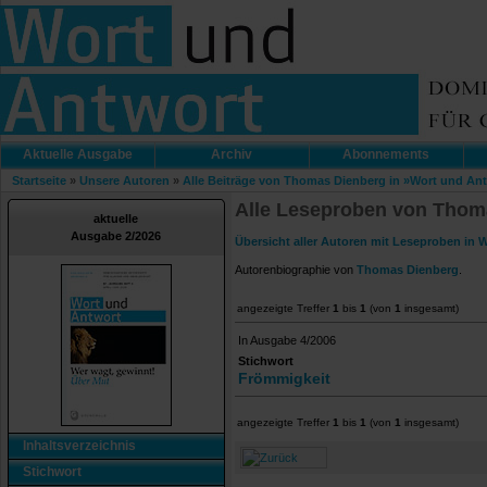
Aktuelle Ausgabe
Archiv
Abonnements
Startseite
»
Unsere Autoren
»
Alle Beiträge von Thomas Dienberg in »Wort und An
Alle Leseproben von Thom
aktuelle
Ausgabe 2/2026
Übersicht aller Autoren mit Leseproben in 
Autorenbiographie von
Thomas Dienberg
.
angezeigte Treffer
1
bis
1
(von
1
insgesamt)
In Ausgabe 4/2006
Stichwort
Frömmigkeit
angezeigte Treffer
1
bis
1
(von
1
insgesamt)
Inhaltsverzeichnis
Stichwort