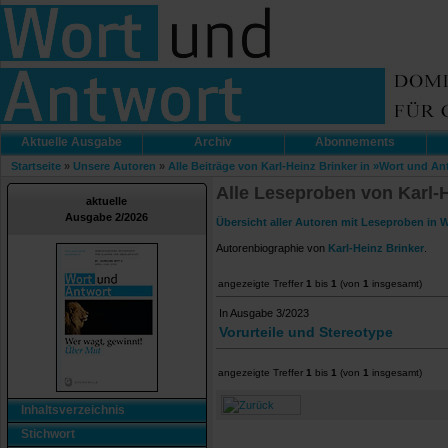
Aktuelle Ausgabe
Archiv
Abonnements
Startseite
»
Unsere Autoren
»
Alle Beiträge von Karl-Heinz Brinker in »Wort und An
Alle Leseproben von Karl-
aktuelle
Ausgabe 2/2026
Übersicht aller Autoren mit Leseproben in 
Autorenbiographie von
Karl-Heinz Brinker
.
angezeigte Treffer
1
bis
1
(von
1
insgesamt)
In Ausgabe 3/2023
Vorurteile und Stereotype
angezeigte Treffer
1
bis
1
(von
1
insgesamt)
Inhaltsverzeichnis
Stichwort