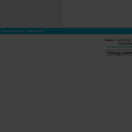
Donnerstag, 06. August 2026
Telefon: +49 (0)711
Senefelde
Kontakt
|
AGB
|
D
Vertrag widerr