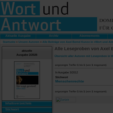
Aktuelle Ausgabe
Archiv
Abonnements
Startseite
»
Unsere Autoren
»
Alle Beiträge von Axel Bernd Kunze in »Wort und An
Alle Leseproben von Axel 
aktuelle
Ausgabe 2/2026
Übersicht aller Autoren mit Leseproben in 
angezeigte Treffer
1
bis
1
(von
1
insgesamt)
In Ausgabe 3/2012
Stichwort
Menschenrechte
angezeigte Treffer
1
bis
1
(von
1
insgesamt)
Inhaltsverzeichnis
Stichwort