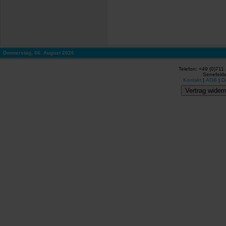
Donnerstag, 06. August 2026
Telefon: +49 (0)711
Senefelde
Kontakt
|
AGB
|
D
Vertrag widerr