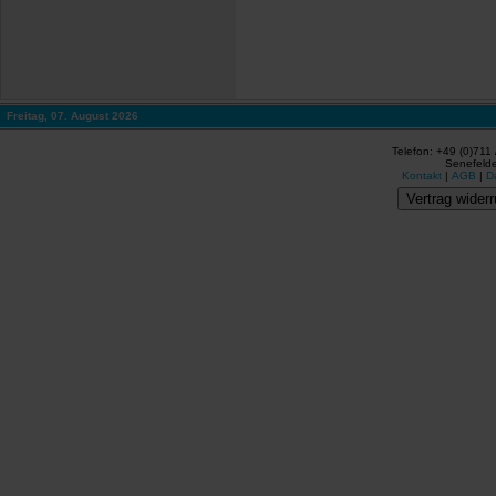
Freitag, 07. August 2026
Telefon: +49 (0)711
Senefelde
Kontakt
|
AGB
|
D
Vertrag widerr