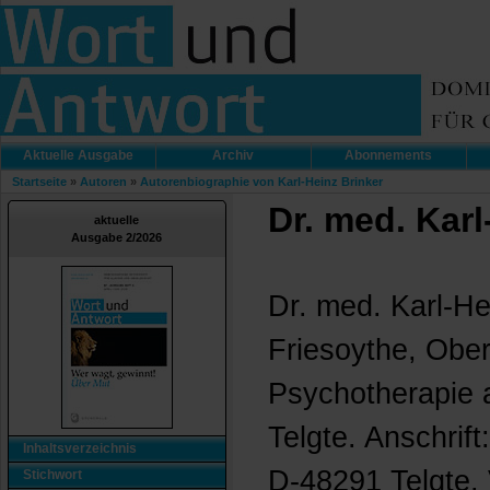
Aktuelle Ausgabe
Archiv
Abonnements
Startseite
»
Autoren
»
Autorenbiographie von Karl-Heinz Brinker
Dr. med. Karl
aktuelle
Ausgabe 2/2026
Dr. med. Karl-He
Friesoythe, Ober
Psychotherapie 
Telgte. Anschrif
Inhaltsverzeichnis
D-48291 Telgte. 
Stichwort