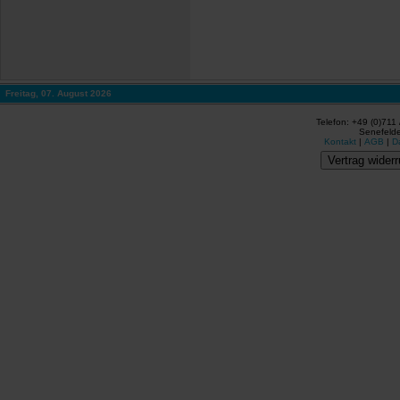
Freitag, 07. August 2026
Telefon: +49 (0)711
Senefelde
Kontakt
|
AGB
|
D
Vertrag widerr