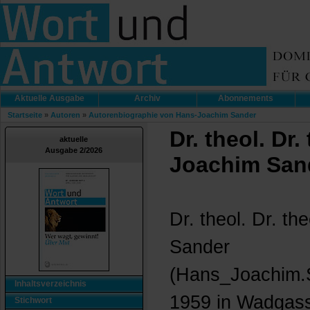
Aktuelle Ausgabe
Archiv
Abonnements
Startseite
»
Autoren
»
Autorenbiographie von Hans-Joachim Sander
Dr. theol. Dr.
aktuelle
Ausgabe 2/2026
Joachim San
Dr. theol. Dr. th
Sander
(Hans_Joachim.
Inhaltsverzeichnis
1959 in Wadgasse
Stichwort