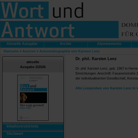
Aktuelle Ausgabe
Archiv
Abonnements
Startseite
»
Autoren
»
Autorenbiographie von Karsten Lenz
Dr. phil. Karsten Lenz
aktuelle
Ausgabe 2/2026
Dr. phil. Karsten Lenz, geb. 1967 in Herne,
Einrichtungen. Anschrift: Fasanenstraße 2
der individualisierten Gesellschaft, Konst
Alle Leseproben von Karsten Lenz in 
Inhaltsverzeichnis
Stichwort