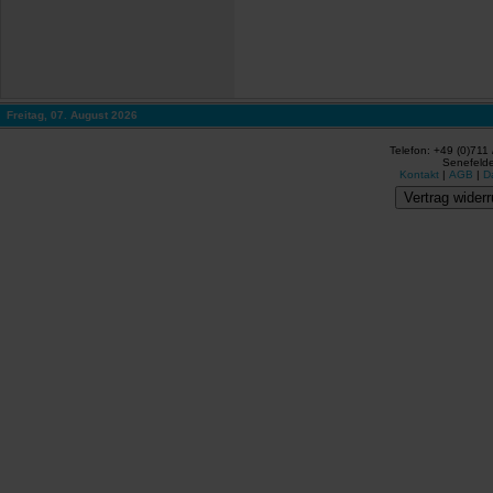
Freitag, 07. August 2026
Telefon: +49 (0)711
Senefelde
Kontakt
|
AGB
|
D
Vertrag widerr