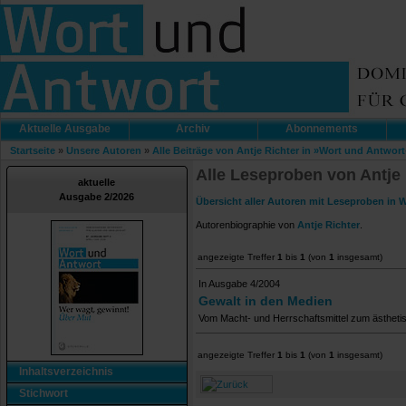
Aktuelle Ausgabe
Archiv
Abonnements
Startseite
»
Unsere Autoren
»
Alle Beiträge von Antje Richter in »Wort und Antwort
Alle Leseproben von Antje 
aktuelle
Ausgabe 2/2026
Übersicht aller Autoren mit Leseproben in 
Autorenbiographie von
Antje Richter
.
angezeigte Treffer
1
bis
1
(von
1
insgesamt)
In Ausgabe 4/2004
Gewalt in den Medien
Vom Macht- und Herrschaftsmittel zum ästhetis
angezeigte Treffer
1
bis
1
(von
1
insgesamt)
Inhaltsverzeichnis
Stichwort