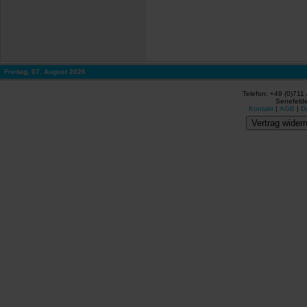
Freitag, 07. August 2026
Telefon: +49 (0)711
Senefelde
Kontakt
|
AGB
|
D
Vertrag widerr