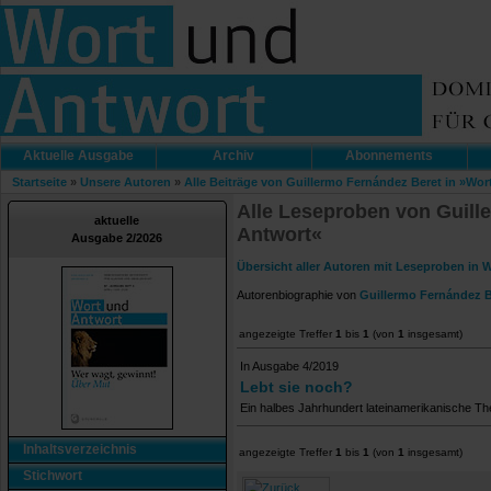
Aktuelle Ausgabe
Archiv
Abonnements
Startseite
»
Unsere Autoren
»
Alle Beiträge von Guillermo Fernández Beret in »Wo
Alle Leseproben von Guill
aktuelle
Antwort«
Ausgabe 2/2026
Übersicht aller Autoren mit Leseproben in 
Autorenbiographie von
Guillermo Fernández B
angezeigte Treffer
1
bis
1
(von
1
insgesamt)
In Ausgabe 4/2019
Lebt sie noch?
Ein halbes Jahrhundert lateinamerikanische Th
Inhaltsverzeichnis
angezeigte Treffer
1
bis
1
(von
1
insgesamt)
Stichwort