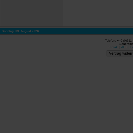
Sonntag, 09. August 2026
Telefon: +49 (0)711
Senefelde
Kontakt
|
AGB
|
D
Vertrag widerr