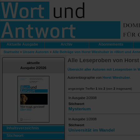
Aktuelle Ausgabe
Archiv
Abonnements
Startseite
»
Unsere Autoren
»
Alle Beiträge von Horst Wieshuber in »Wort und Ant
Alle Leseproben von Horst
aktuelle
Ausgabe 2/2026
Übersicht aller Autoren mit Leseproben in 
Autorenbiographie von
Horst Wieshuber
.
angezeigte Treffer
1
bis
2
(von
2
insgesamt)
In Ausgabe 2/2008
Stichwort
Mysterium
In Ausgabe 1/2008
Stichwort
Inhaltsverzeichnis
Universität im Wandel
Stichwort