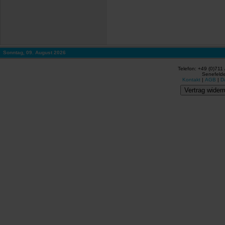
Sonntag, 09. August 2026
Telefon: +49 (0)711
Senefelde
Kontakt
|
AGB
|
D
Vertrag widerr