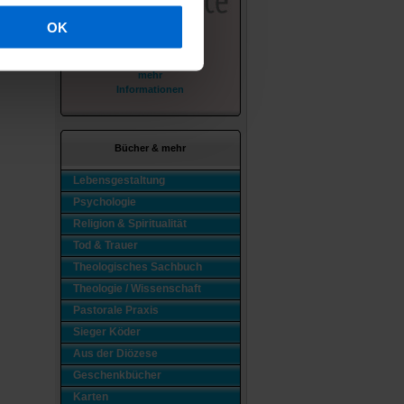
OK
mehr
Informationen
Bücher & mehr
Lebensgestaltung
Psychologie
Religion & Spiritualität
Tod & Trauer
Theologisches Sachbuch
Theologie / Wissenschaft
Pastorale Praxis
Sieger Köder
Aus der Diözese
Geschenkbücher
Karten