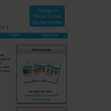
Kontakt
Impressum
Abonnements
 der
sethik an
t
in seiner
ein muss,
Sie haben die Wahl ...
weitere Infos zu unseren
Abonnements