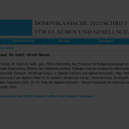
Abonnements
Service
Anzeigen
ich Hemel
theol. Dr. habil. Ulrich Hemel
 Hemel, Dr. theol. Dr. habil., geb. 1956 in Bensheim, Apl. Professor für Religionspädagogik an
rsität Regensburg, Direktor des Weltethos-Instituts Tübingen und des Instituts für Wirtschaft
niversität Tübingen. Veröffentlichung u. a. Digitale Fairness und digitale Humanität – Was heiß
twortung in der digitalen Welt? In: R. Kahle/N. Weidtmann (Hrsg.), Verantwortung. Ein Begriff 
lität, Paderborn 2022, 53–70; Kritik der digitalen Vernunft – Warum Humanität der Maßstab s
urg/Br. 2020.
Leseproben von Ulrich Hemel in »Wort und Antwort« anzeigen.