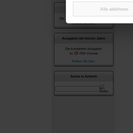
Jahresverzeichnisse
Alle ablehnen
Die Jahresverzeichnisse ab 2010
finden Sie hier
.
Ausgaben der letzten Jahre
Die kompletten Ausgaben
im
PDF-Format
finden Sie hier
.
Suche in Artikeln