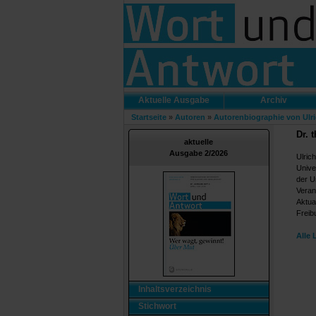
Aktuelle Ausgabe
Archiv
Startseite
»
Autoren
»
Autorenbiographie von Ulr
Dr. 
aktuelle
Ausgabe 2/2026
Ulrich
Unive
der U
Veran
Aktua
Freib
Alle 
Inhaltsverzeichnis
Stichwort