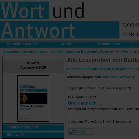
Aktuelle Ausgabe
Archiv
Abonnements
Startseite
»
Unsere Autoren
»
Alle Beiträge von Bartłomiej Warowny in »Wort und 
Alle Leseproben von Bartł
aktuelle
Ausgabe 2/2026
Übersicht aller Autoren mit Leseproben in 
Autorenbiographie von
Bartłomiej Warowny
.
angezeigte Treffer
1
bis
1
(von
1
insgesamt)
In Ausgabe 1/2023
Und dennoch …
Plädoyer für Zeitgenossenschaft und Christusf
angezeigte Treffer
1
bis
1
(von
1
insgesamt)
Inhaltsverzeichnis
Stichwort