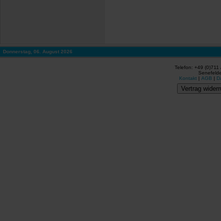
Donnerstag, 06. August 2026
Telefon: +49 (0)711
Senefelde
Kontakt
|
AGB
|
D
Vertrag widerr