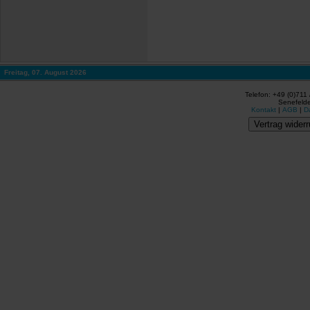
Freitag, 07. August 2026
Telefon: +49 (0)711
Senefelde
Kontakt
|
AGB
|
D
Vertrag widerr