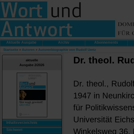
Aktuelle Ausgabe
Archiv
Abonnements
Startseite
»
Autoren
»
Autorenbiographie von Rudolf Uertz
Dr. theol. Ru
aktuelle
Ausgabe 2/2026
Dr. theol., Rudol
1947 in Neunkirc
für Politikwissen
Universität Eichs
Inhaltsverzeichnis
Winkelsweg 36,
Stichwort