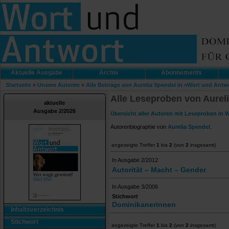
Aktuelle Ausgabe
Archiv
Abonnements
Startseite
»
Unsere Autoren
»
Alle Beiträge von Aurelia Spendel in »Wort und Antw
Alle Leseproben von Aurel
aktuelle
Ausgabe 2/2026
Übersicht aller Autoren mit Leseproben in 
Autorenbiographie von
Aurelia Spendel
.
angezeigte Treffer
1
bis
2
(von
2
insgesamt)
In Ausgabe 2/2012
Autorität – Macht – Gender
In Ausgabe 3/2006
Stichwort
Dominikanerinnen
Inhaltsverzeichnis
Stichwort
angezeigte Treffer
1
bis
2
(von
2
insgesamt)