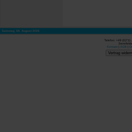
Samstag, 08. August 2026
Telefon: +49 (0)711
Senefelde
Kontakt
|
AGB
|
D
Vertrag widerr