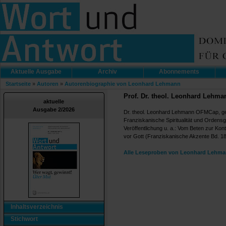
Aktuelle Ausgabe
Archiv
Abonnements
Startseite
»
Autoren
»
Autorenbiographie von Leonhard Lehmann
Prof. Dr. theol. Leonhard Leh
aktuelle
Ausgabe 2/2026
Dr. theol. Leonhard Lehmann OFMCap, geb
Franziskanische Spiritualität und Ordensg
Veröffentlichung u. a.: Vom Beten zur Kon
vor Gott (Franziskanische Akzente Bd. 1
Alle Leseproben von Leonhard Lehman
Inhaltsverzeichnis
Stichwort