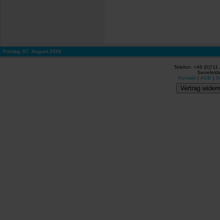
Freitag, 07. August 2026
Telefon: +49 (0)711
Senefelde
Kontakt
|
AGB
|
D
Vertrag widerr