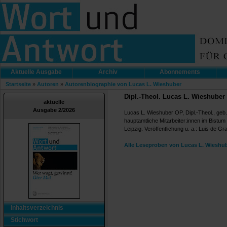
Aktuelle Ausgabe
Archiv
Abonnements
Startseite
»
Autoren
»
Autorenbiographie von Lucas L. Wieshuber
Dipl.-Theol. Lucas L. Wieshuber
aktuelle
Ausgabe 2/2026
Lucas L. Wieshuber OP, Dipl.-Theol., geb.
hauptamtliche Mitarbeiter:innen im Bist
Leipzig. Veröffentlichung u. a.: Luis de 
Alle Leseproben von Lucas L. Wieshub
Inhaltsverzeichnis
Stichwort