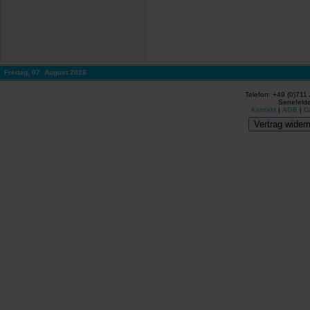
Freitag, 07. August 2026
Telefon: +49 (0)711
Senefelde
Kontakt
|
AGB
|
D
Vertrag widerr