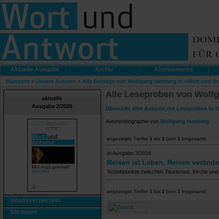
Aktuelle Ausgabe
Archiv
Abonnements
Startseite
»
Unsere Autoren
»
Alle Beiträge von Wolfgang Isenberg in »Wort und A
Alle Leseproben von Wolfg
aktuelle
Ausgabe 2/2026
Übersicht aller Autoren mit Leseproben in 
Autorenbiographie von
Wolfgang Isenberg
.
angezeigte Treffer
1
bis
1
(von
1
insgesamt)
In Ausgabe 3/2016
Reisen ist Leben. Reisen verände
Schnittpunkte zwischen Tourismus, Kirche und 
angezeigte Treffer
1
bis
1
(von
1
insgesamt)
Inhaltsverzeichnis
Stichwort