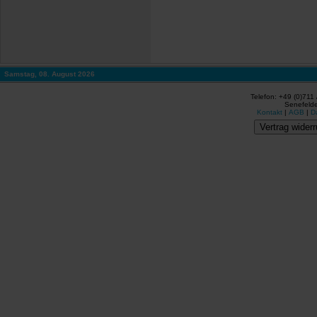
Samstag, 08. August 2026
Telefon: +49 (0)711
Senefelde
Kontakt
|
AGB
|
D
Vertrag widerr