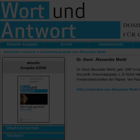
Aktuelle Ausgabe
Archiv
Abonnements
Startseite
»
Autoren
»
Autorenbiographie von Alexander Merkl
Dr. theol. Alexander Merkl
aktuelle
Ausgabe 2/2026
Dr. theol. Alexander Merkl, geb. 1987 in In
Anschrift: Universitätsplatz 1, D-31141 Hil
Friedensbotschaften der Päpste. Von Paul 
Alle Leseproben von Alexander Merkl 
Inhaltsverzeichnis
Stichwort