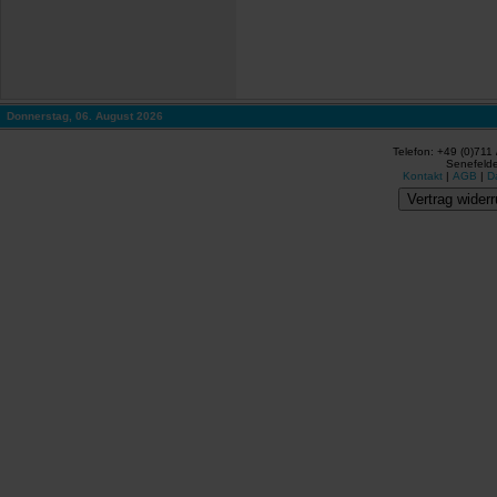
Donnerstag, 06. August 2026
Telefon: +49 (0)711
Senefelde
Kontakt
|
AGB
|
D
Vertrag widerr