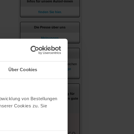
Infos für unsere Autor/-innen
finden Sie hier.
Die Presse über uns
Meinungen
Anzeigen
Mit Anzeigen und Inseraten erreichen
Über Cookies
Sie Ihre Zielgruppe.
Anzeige
aufgeben
Unsere neue Dienstleistung für
Abwicklung von Bestellungen
Verlage, die Ihr Abogeschäft in gute
Hände geben wollen.
serer Cookies zu. Sie