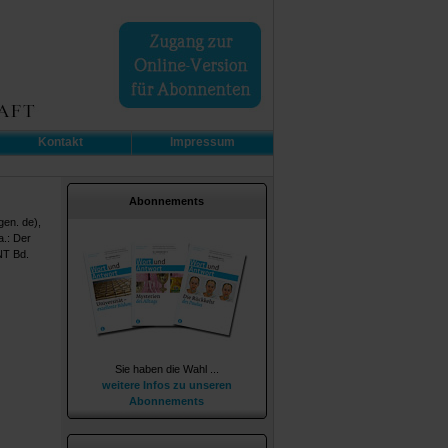
Kontakt
Impressum
Abonnements
gen. de),
a.: Der
NT Bd.
Sie haben die Wahl ...
weitere Infos zu unseren
Abonnements