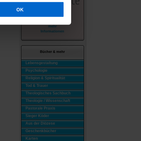
OK
mehr
Informationen
Bücher & mehr
Lebensgestaltung
Psychologie
Religion & Spiritualität
Tod & Trauer
Theologisches Sachbuch
Theologie / Wissenschaft
Pastorale Praxis
Sieger Köder
Aus der Diözese
Geschenkbücher
Karten