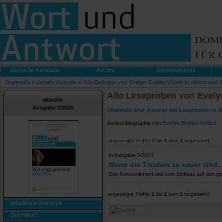
Aktuelle Ausgabe
Archiv
Abonnements
Startseite
»
Unsere Autoren
»
Alle Beiträge von Evelyn Bokler-Völkel in »Wort und
Alle Leseproben von Evely
aktuelle
Ausgabe 2/2026
Übersicht aller Autoren mit Leseproben in 
Autorenbiographie von
Evelyn Bokler-Völkel
.
angezeigte Treffer
1
bis
1
(von
1
insgesamt)
In Ausgabe 3/2023
Wenn die Trauben zu sauer sind
Das Ressentiment und sein Einfluss auf den g
angezeigte Treffer
1
bis
1
(von
1
insgesamt)
Inhaltsverzeichnis
Stichwort