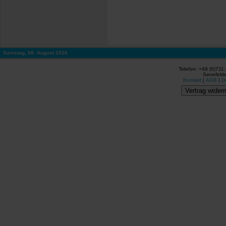
Samstag, 08. August 2026
Telefon: +49 (0)711
Senefelde
Kontakt
|
AGB
|
D
Vertrag widerr