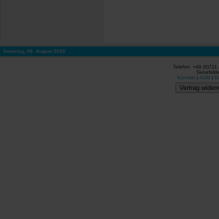
Samstag, 08. August 2026
Telefon: +49 (0)711
Senefelde
Kontakt
|
AGB
|
D
Vertrag widerr