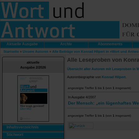
Aktuelle Ausgabe
Archiv
Abonnements
Startseite
»
Unsere Autoren
»
Alle Beiträge von Konrad Hilpert in »Wort und Antwo
Alle Leseproben von Konra
aktuelle
Ausgabe 2/2026
Übersicht aller Autoren mit Leseproben in 
Autorenbiographie von
Konrad Hilpert
.
angezeigte Treffer
1
bis
1
(von
1
insgesamt)
In Ausgabe 4/2007
Der Mensch: „ein lügenhaftes W
angezeigte Treffer
1
bis
1
(von
1
insgesamt)
Inhaltsverzeichnis
Stichwort