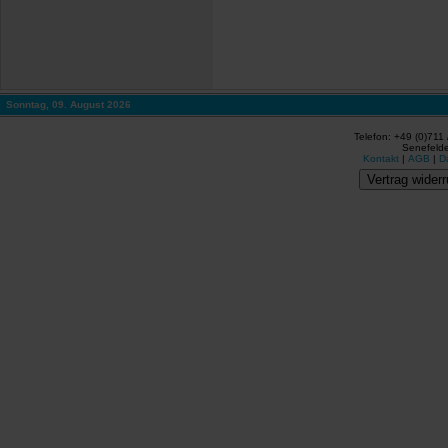
Sonntag, 09. August 2026
Telefon: +49 (0)711
Senefelde
Kontakt
|
AGB
|
D
Vertrag widerr