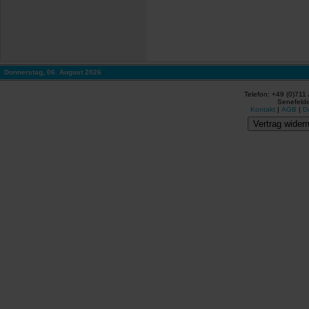
Donnerstag, 06. August 2026
Telefon: +49 (0)711
Senefelde
Kontakt
|
AGB
|
D
Vertrag widerr