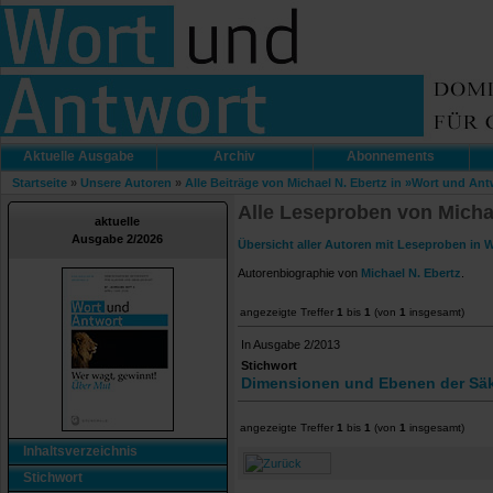
Aktuelle Ausgabe
Archiv
Abonnements
Startseite
»
Unsere Autoren
»
Alle Beiträge von Michael N. Ebertz in »Wort und An
Alle Leseproben von Micha
aktuelle
Ausgabe 2/2026
Übersicht aller Autoren mit Leseproben in 
Autorenbiographie von
Michael N. Ebertz
.
angezeigte Treffer
1
bis
1
(von
1
insgesamt)
In Ausgabe 2/2013
Stichwort
Dimensionen und Ebenen der Säk
angezeigte Treffer
1
bis
1
(von
1
insgesamt)
Inhaltsverzeichnis
Stichwort