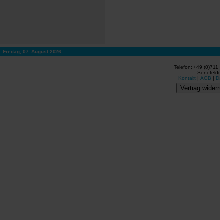
Freitag, 07. August 2026
Telefon: +49 (0)711
Senefelde
Kontakt
|
AGB
|
D
Vertrag widerr