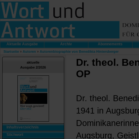
Aktuelle Ausgabe
Archiv
Abonnements
Startseite
»
Autoren
»
Autorenbiographie von Benedikta Hintersberger
Dr. theol. Be
aktuelle
Ausgabe 2/2026
OP
Dr. theol. Bened
1941 in Augsburg
Dominikanerinnen
Inhaltsverzeichnis
Augsburg, Geistl
Stichwort