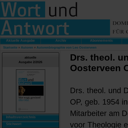
Aktuelle Ausgabe
Archiv
Abonnements
Startseite
»
Autoren
»
Autorenbiographie von Leo Oosterveen
Drs. theol. u
aktuelle
Ausgabe 2/2026
Oosterveen 
Drs. theol. und 
OP, geb. 1954 in
Mitarbeiter am 
Inhaltsverzeichnis
voor Theologie 
Stichwort