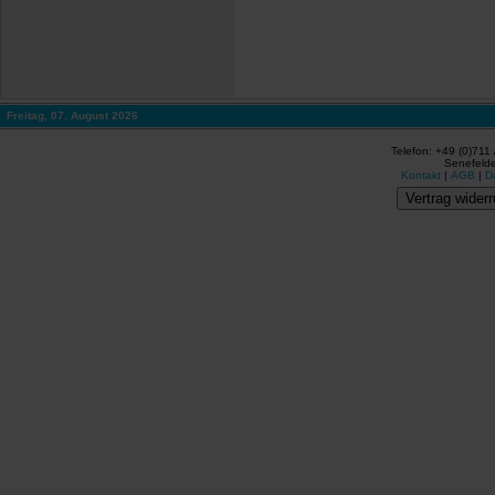
Freitag, 07. August 2026
Telefon: +49 (0)711
Senefelde
Kontakt
|
AGB
|
D
Vertrag widerr