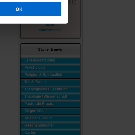
OK
mehr
Informationen
Bücher & mehr
Lebensgestaltung
Psychologie
Religion & Spiritualität
Tod & Trauer
Theologisches Sachbuch
Theologie / Wissenschaft
Pastorale Praxis
Sieger Köder
Aus der Diözese
Geschenkbücher
Karten