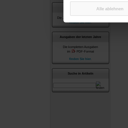
Jahresverzeichnisse
Alle ablehnen
Die Jahresverzeichnisse ab 2010
finden Sie hier
.
Ausgaben der letzten Jahre
Die kompletten Ausgaben
im
PDF-Format
finden Sie hier
.
Suche in Artikeln