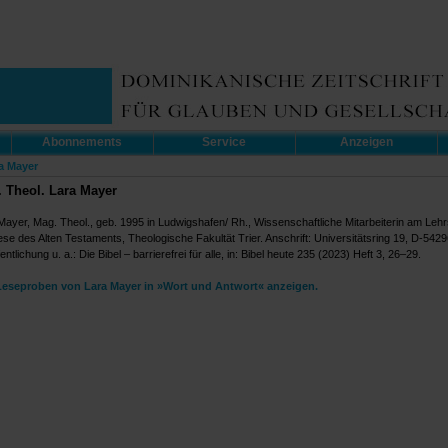
Abonnements
Service
Anzeigen
a Mayer
 Theol. Lara Mayer
Mayer, Mag. Theol., geb. 1995 in Ludwigshafen/ Rh., Wissenschaftliche Mitarbeiterin am Lehrs
se des Alten Testaments, Theologische Fakultät Trier. Anschrift: Universitätsring 19, D-54296
entlichung u. a.: Die Bibel – barrierefrei für alle, in: Bibel heute 235 (2023) Heft 3, 26–29.
Leseproben von Lara Mayer in »Wort und Antwort« anzeigen.