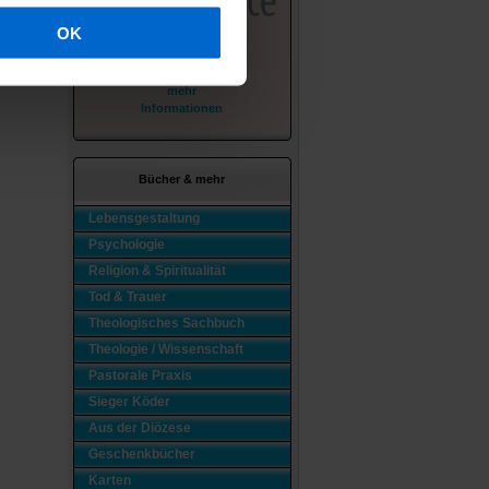
OK
mehr
Informationen
Bücher & mehr
Lebensgestaltung
Psychologie
Religion & Spiritualität
Tod & Trauer
Theologisches Sachbuch
Theologie / Wissenschaft
Pastorale Praxis
Sieger Köder
Aus der Diözese
Geschenkbücher
Karten