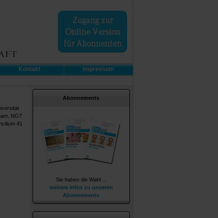
Kontakt
Impressum
Abonnements
versität
gham, NG7
ncilium 41
Sie haben die Wahl ...
weitere Infos zu unseren
Abonnements