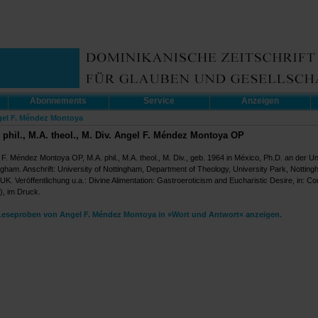
Abonnements
Service
Anzeigen
gel F. Méndez Montoya
 phil., M.A. theol., M. Div. Angel F. Méndez Montoya OP
 F. Méndez Montoya OP, M.A. phil., M.A. theol., M. Div., geb. 1964 in México, Ph.D. an der Uni
ngham. Anschrift: University of Nottingham, Department of Theology, University Park, Nottin
UK. Veröffentlichung u.a.: Divine Alimentation: Gastroeroticism and Eucharistic Desire, in: Co
), im Druck.
Leseproben von Angel F. Méndez Montoya in »Wort und Antwort« anzeigen.