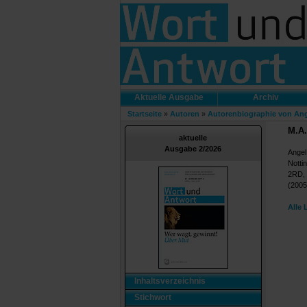
Aktuelle Ausgabe
Archiv
Startseite
»
Autoren
»
Autorenbiographie von An
M.A.
aktuelle
Ausgabe 2/2026
Angel
Notti
2RD, 
(2005
Alle 
Inhaltsverzeichnis
Stichwort