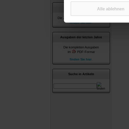
Jahresverzeichnisse
Alle ablehnen
Die Jahresverzeichnisse ab 2010
finden Sie hier
.
Ausgaben der letzten Jahre
Die kompletten Ausgaben
im
PDF-Format
finden Sie hier
.
Suche in Artikeln