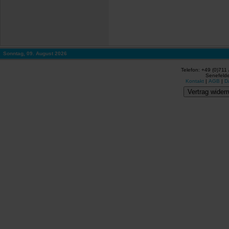
Sonntag, 09. August 2026
Telefon: +49 (0)711
Senefelde
Kontakt
|
AGB
|
D
Vertrag widerr