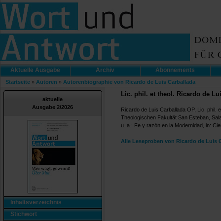
Aktuelle Ausgabe
Archiv
Abonnements
Startseite
»
Autoren
»
Autorenbiographie von Ricardo de Luis Carballada
Lic. phil. et theol. Ricardo de L
aktuelle
Ausgabe 2/2026
Ricardo de Luis Carballada OP, Lic. phil. e
Theologischen Fakultät San Esteban, Sal
u. a.: Fe y razón en la Modernidad, in: C
Alle Leseproben von Ricardo de Luis 
Inhaltsverzeichnis
Stichwort