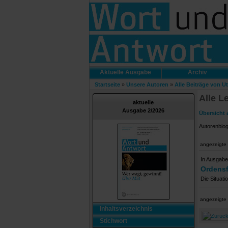
Aktuelle Ausgabe
Archiv
Startseite
»
Unsere Autoren
»
Alle Beiträge von U
Alle L
aktuelle
Ausgabe 2/2026
Übersicht 
Autorenbio
angezeigte 
In Ausgabe
Ordensf
Die Situat
angezeigte 
Inhaltsverzeichnis
Stichwort