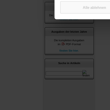
Jahresverzeichnisse
Alle ablehnen
Die Jahresverzeichnisse ab 2010
finden Sie hier
.
Ausgaben der letzten Jahre
Die kompletten Ausgaben
im
PDF-Format
finden Sie hier
.
Suche in Artikeln