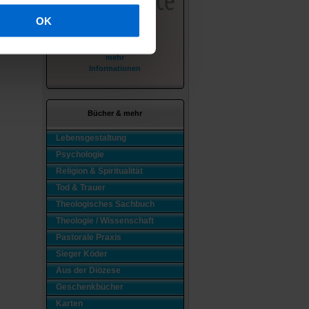
OK
mehr
Informationen
Bücher & mehr
Lebensgestaltung
Psychologie
Religion & Spiritualität
Tod & Trauer
Theologisches Sachbuch
Theologie / Wissenschaft
Pastorale Praxis
Sieger Köder
Aus der Diözese
Geschenkbücher
Karten