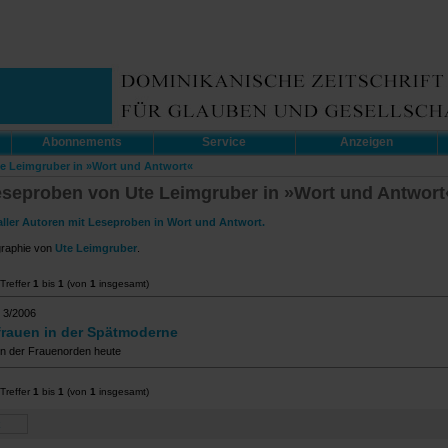
Abonnements
Service
Anzeigen
te Leimgruber in »Wort und Antwort«
eseproben von Ute Leimgruber in »Wort und Antwort
aller Autoren mit Leseproben in Wort und Antwort.
graphie von
Ute Leimgruber
.
Treffer
1
bis
1
(von
1
insgesamt)
 3/2006
rauen in der Spätmoderne
ion der Frauenorden heute
Treffer
1
bis
1
(von
1
insgesamt)