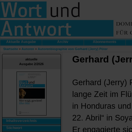
Aktuelle Ausgabe
Archiv
Abonnements
Startseite
»
Autoren
»
Autorenbiographie von Gerhard (Jerry) Pöter
Gerhard (Jer
aktuelle
Ausgabe 2/2026
Gerhard (Jerry)
lange Zeit im F
in Honduras und
22. Abril“ in So
Inhaltsverzeichnis
Er engagierte si
Stichwort