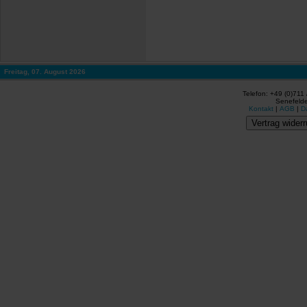
Freitag, 07. August 2026
Telefon: +49 (0)711
Senefelde
Kontakt
|
AGB
|
D
Vertrag widerr