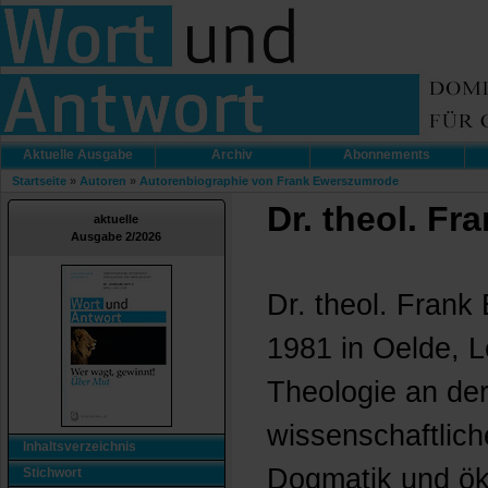
Aktuelle Ausgabe
Archiv
Abonnements
Startseite
»
Autoren
»
Autorenbiographie von Frank Ewerszumrode
Dr. theol. F
aktuelle
Ausgabe 2/2026
Dr. theol. Fran
1981 in Oelde, L
Theologie an de
wissenschaftlich
Inhaltsverzeichnis
Dogmatik und ö
Stichwort