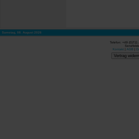
Samstag, 08. August 2026
Telefon: +49 (0)711
Senefelde
Kontakt
|
AGB
|
D
Vertrag widerr