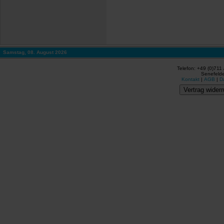
Samstag, 08. August 2026
Telefon: +49 (0)711
Senefelde
Kontakt
|
AGB
|
D
Vertrag widerr