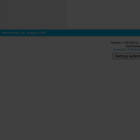
Donnerstag, 06. August 2026
Telefon: +49 (0)711
Senefelde
Kontakt
|
AGB
|
D
Vertrag widerr