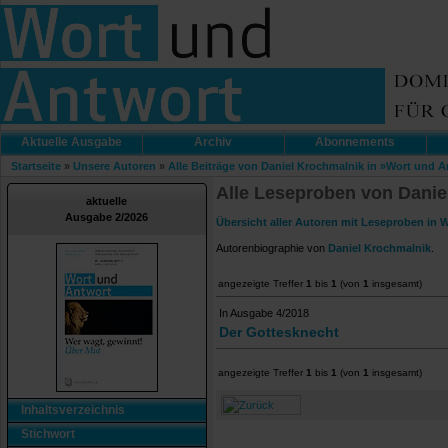
Aktuelle Ausgabe
Archiv
Abonnements
Startseite
»
Unsere Autoren
»
Alle Beiträge von Daniel Krochmalnik in »Wort und 
Alle Leseproben von Danie
aktuelle
Ausgabe 2/2026
Übersicht aller Autoren mit Leseproben in 
Autorenbiographie von
Daniel Krochmalnik
.
angezeigte Treffer
1
bis
1
(von
1
insgesamt)
In Ausgabe 4/2018
Der Gottesknecht
angezeigte Treffer
1
bis
1
(von
1
insgesamt)
Inhaltsverzeichnis
Stichwort