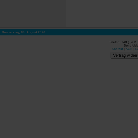
Donnerstag, 06. August 2026
Telefon: +49 (0)711
Senefelde
Kontakt
|
AGB
|
D
Vertrag widerr