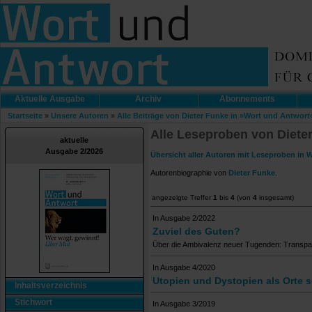
Aktuelle Ausgabe
Archiv
Abonnements
Startseite
»
Unsere Autoren
»
Alle Beiträge von Dieter Funke in »Wort und Antwort
Alle Leseproben von Diete
aktuelle
Ausgabe 2/2026
Übersicht aller Autoren mit Leseproben in 
Autorenbiographie von
Dieter Funke
.
angezeigte Treffer
1
bis
4
(von
4
insgesamt)
In Ausgabe 2/2022
Zuviel des Guten?
Über die Ambivalenz neuer Tugenden: Transpar
In Ausgabe 4/2020
Utopien und Dystopien als Orte 
Inhaltsverzeichnis
Stichwort
In Ausgabe 3/2019