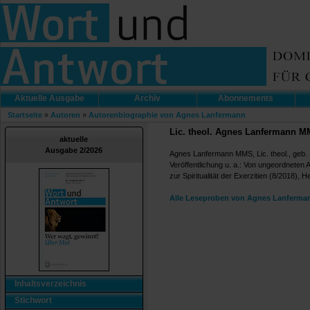
Aktuelle Ausgabe
Archiv
Abonnements
Startseite
»
Autoren
»
Autorenbiographie von Agnes Lanfermann
Lic. theol. Agnes Lanfermann 
aktuelle
Ausgabe 2/2026
Agnes Lanfermann MMS, Lic. theol., geb. 
Veröffentlichung u. a.: Von ungeordneten
zur Spiritualität der Exerzitien (8/2018), He
Alle Leseproben von Agnes Lanferman
Inhaltsverzeichnis
Stichwort