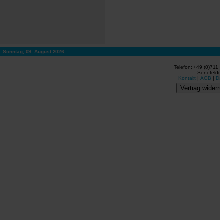
Sonntag, 09. August 2026
Telefon: +49 (0)711
Senefelde
Kontakt
|
AGB
|
D
Vertrag widerr