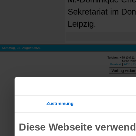
Sekretariat im Do
Leipzig.
Samstag, 08. August 2026
Telefon: +49 (0)711
Senefelde
Kontakt
|
AGB
|
D
Vertrag widerr
Zustimmung
Diese Webseite verwend