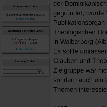
der Dominikanisc
Jahresverzeichnisse
gegründet, wurde 1
Die Jahresverzeichnisse ab 2010
finden Sie hier
.
Publikationsorgan 
Theologischen Ho
Ausgaben der letzten Jahre
Die kompletten Ausgaben
in Walberberg (Al
im
PDF-Format
finden Sie hier
.
Es sollte umfasse
Glauben und Theol
Suche in Artikeln
Zielgruppe war nic
sondern auch ein b
Themen interessie