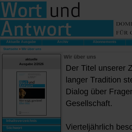
Aktuelle Ausgabe
Archiv
Abonnements
Startseite
»
Wir über uns
Wir über uns
aktuelle
Ausgabe 2/2026
Der Titel unserer Z
langer Tradition s
Dialog über Frage
Gesellschaft.
Inhaltsverzeichnis
Vierteljährlich bes
Stichwort