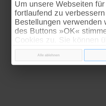
Um unsere Webseiten für 
fortlaufend zu verbesser
Bestellungen verwenden w
des Buttons »OK« stimme
Cookies zu. Sie können 
verschiedenen Cookies ak
Alle ablehnen
bestätigen.
Weitere Informationen erh
Datenschutzerklärung
.