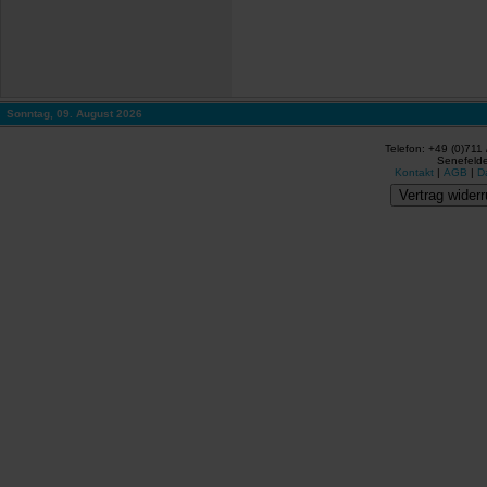
Sonntag, 09. August 2026
Telefon: +49 (0)711
Senefelde
Kontakt
|
AGB
|
D
Vertrag widerr