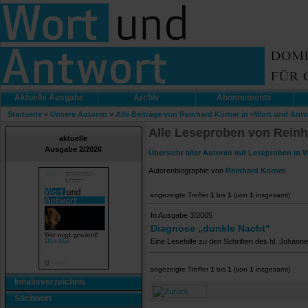
Aktuelle Ausgabe
Archiv
Abonnements
Startseite
»
Unsere Autoren
»
Alle Beiträge von Reinhard Körner in »Wort und Ant
Alle Leseproben von Reinh
aktuelle
Ausgabe 2/2026
Übersicht aller Autoren mit Leseproben in 
Autorenbiographie von
Reinhard Körner
.
angezeigte Treffer
1
bis
1
(von
1
insgesamt)
In Ausgabe 3/2005
Diagnose „dunkle Nacht“
Eine Lesehilfe zu den Schriften des hl. Johan
angezeigte Treffer
1
bis
1
(von
1
insgesamt)
Inhaltsverzeichnis
Stichwort