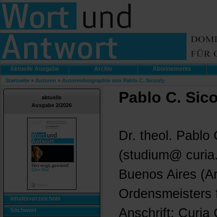
Aktuelle Ausgabe
Archiv
Abonnements
Startseite
»
Autoren
»
Autorenbiographie von Pablo C. Sicouly
Pablo C. Sic
aktuelle
Ausgabe 2/2026
Dr. theol. Pablo
(studium@ curia.
Buenos Aires (Ar
Ordensmeisters f
Inhaltsverzeichnis
Anschrift: Curia 
Stichwort