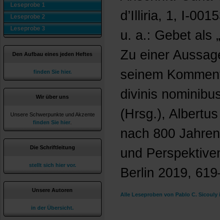
Leseprobe 1
d’Illiria, 1, I-0
Leseprobe 2
Leseprobe 3
u. a.: Gebet als
Zu einer Aussag
Den Aufbau eines jeden Heftes
seinem Kommenta
finden Sie hier.
divinis nominibus
Wir über uns
(Hrsg.), Albert
Unsere Schwerpunkte und Akzente
finden Sie hier
.
nach 800 Jahren
Die Schriftleitung
und Perspektive
stellt sich hier vor.
Berlin 2019, 619
Unsere Autoren
Alle Leseproben von Pablo C. Sicouly
in der Übersicht.