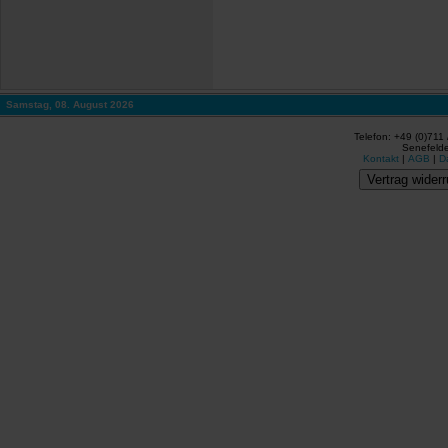
Samstag, 08. August 2026
Telefon: +49 (0)711
Senefelde
Kontakt
|
AGB
|
D
Vertrag widerr