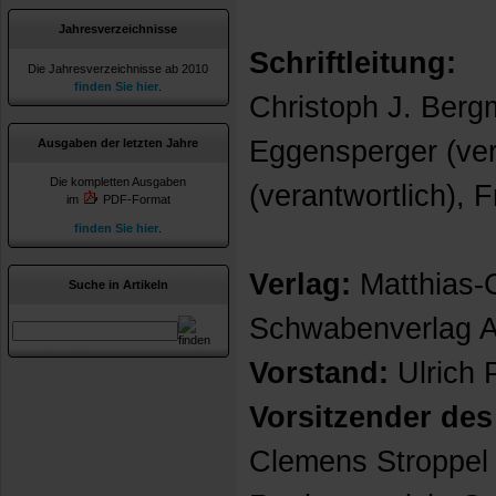
Jahresverzeichnisse
Schriftleitung:
Die Jahresverzeichnisse ab 2010
finden Sie hier
.
Christoph J. Ber
Eggensperger (vera
Ausgaben der letzten Jahre
Die kompletten Ausgaben
(verantwortlich), 
im
PDF-Format
finden Sie hier
.
Verlag:
Matthias-
Suche in Artikeln
Schwabenverlag 
Vorstand:
Ulrich 
Vorsitzender des
Clemens Stroppel