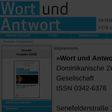
Aktuelle Ausgabe
Archiv
Abonnements
Startseite
»
Impressum
Impressum
aktuelle
Ausgabe 2/2026
»Wort und Antwo
Dominikanische Ze
Gesellschaft
ISSN 0342-6378
Inhaltsverzeichnis
Senefelderstraße 
Stichwort