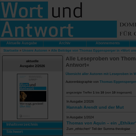
Aktuelle Ausgabe
Archiv
Abonnements
Startseite
»
Unsere Autoren
»
Alle Beiträge von Thomas Eggensperger in »Wort un
Alle Leseproben von Thom
aktuelle
Antwort«
Ausgabe 2/2026
Übersicht aller Autoren mit Leseproben in 
Autorenbiographie von
Thomas Eggensperger
angezeigte Treffer
1
bis
10
(von
10
insgesamt)
In Ausgabe 2/2026
Hannah Arendt und der Mut
In Ausgabe 1/2024
Thomas von Aquin – ein „Ethiker“ 
Inhaltsverzeichnis
Zum „ethischen“ Teil der Summa theologiae
Stichwort