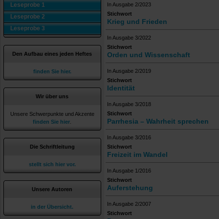
Leseprobe 1
In Ausgabe 2/2023
Stichwort
Leseprobe 2
Krieg und Frieden
Leseprobe 3
In Ausgabe 3/2022
Stichwort
Den Aufbau eines jeden Heftes
Orden und Wissenschaft
In Ausgabe 2/2019
finden Sie hier.
Stichwort
Identität
Wir über uns
In Ausgabe 3/2018
Stichwort
Unsere Schwerpunkte und Akzente
Parrhesia – Wahrheit sprechen
finden Sie hier
.
In Ausgabe 3/2016
Die Schriftleitung
Stichwort
Freizeit im Wandel
stellt sich hier vor.
In Ausgabe 1/2016
Stichwort
Auferstehung
Unsere Autoren
In Ausgabe 2/2007
in der Übersicht.
Stichwort