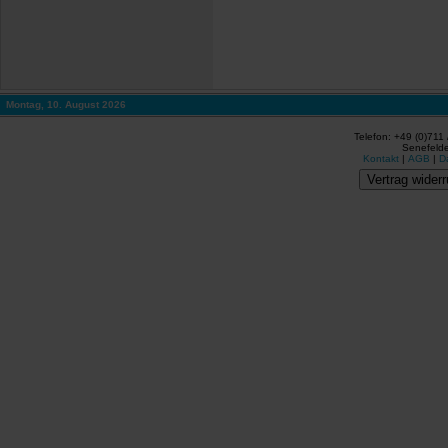
Montag, 10. August 2026
Telefon: +49 (0)711
Senefelde
Kontakt
|
AGB
|
D
Vertrag widerr